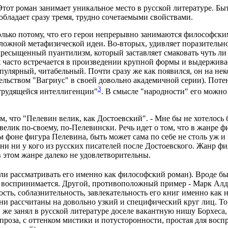
Этот роман занимает уникальное место в русской литературе. Бы
ладает сразу тремя, трудно сочетаемыми свойствами.
олько потому, что его герои непрерывно занимаются философски
ложной метафизической идеи. Во-вторых, удивляет поразительн
ресыщенный пуантилизм, который заставляет смаковать чуть ли 
ж часто встречается в произведении крупной формы и выдерживает
пулярный, читабельный. Почти сразу же как появился, он на неко
льством "Вагриус" в своей довольно академичной серии). Потен
3
"трудящейся интеллигенции"
. В смысле "народности" его можно
ом, что "Пелевин велик, как Достоевский". - Мне бы не хотелос
н велик по-своему, по-Пелевински. Речь идет о том, что в жанр
м фоне фигура Пелевина, быть может сама по себе не столь уж и
ни ни у кого из русских писателей после Достоевского. Жанр фи
 этом жанре далеко не удовлетворительны.
ли рассматривать его именно как философский роман). Вроде бы, 
не воспринимается. Другой, противоположный пример - Марк Алд
ость, соблазнительность, завлекательность его книг именно как
они рассчитаны на довольно узкий и специфический круг лиц. То 
же занял в русской литературе доселе вакантную нишу Борхеса, 
 проза, с оттенком мистики и потусторонности, простая для во