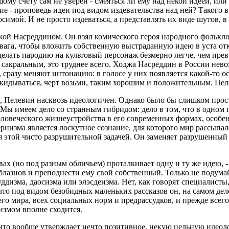
ому счету сам не уверен - смеяться ли ему над некой идеей, или
е - проповедь идеи под видом издевательства над ней? Такого в 
симой. И не просто издеваться, а представлять их виде шутов, 
джой Насреддином. Он взял комического героя народного фолькл
вага, чтобы вложить собственную выстраданную идею в уста о
сделать пародию на культовый персонаж безмерно легче, чем превр
акральным, это труднее всего. Ходжа Насреддин в России невоз
, сразу меняют интонацию: в голосе у них появляется какой-то 
рикидываться, черт возьми, таким хорошим и положительным. Пел
м, Пелевин насквозь идеологичен. Однако было бы слишком прост
. Мы имеем дело со странным гибридом: дело в том, что в одном
еловеческого жизнеустройства в его современных формах, особе
низма является лоскутное сознание, для которого мир рассыпал
 этой чисто разрушительной задачей. Он заменяет разрушенный
вах (но под разным обличьем) проталкивает одну и ту же идею, - 
лазнов и преподнести ему свой собственный. Только не подумайте
изма, даосизма или элэсдеизма. Нет, как говорят специалисты, в
то под видом безобидных маленьких рассказов он, на самом дел
его мира, всех социальных норм и предрассудков, и прежде все
измом вполне сходится.
что вообще утверждает нечто позитивное, некую цельную идеолог