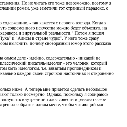
ставления. Но не читать его тоже невозможно, поэтому я
оследний роман, уже заметили тот странный парадокс, о
содержанию, - так кажется с первого взгляда. Когда я
"суть современного искусства можно будет объяснять на
 хардкора и виртуальной реальности." Потом я пошел
уха" и "Алисы в стране чудес". У него тоже сразу
Чтобы выяснить, почему своебразный юмор этого рассказа
а самом деле - идейно, содержательно - никакой не
лассический писатель-идеолог - это человек, который
том быть идеологом, т.е. завзятым проповедником и
уквально каждой своей строчкой настойчиво и откровенно
олько ниже. А теперь мне придется сделать небольшое
чают только посмертно. Однако, поскольку я собираюсь
 заглушить внутренний голос совести и развязать себе
 я решил собрать в одном месте, чтобы читающий мог