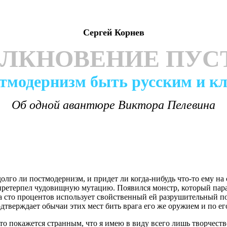
Сергей Корнев
ЛКНОВЕНИЕ ПУС
стмодернизм быть русским и к
Об одной авантюре Виктора Пелевина
олго ли постмодернизм, и придет ли когда-нибудь что-то ему на
ретерпел чудовищную мутацию. Появился монстр, который пара
сто процентов использует свойственный ей разрушительный поте
дтверждает обычаи этих мест бить врага его же оружием и по е
то покажется странным, что я имею в виду всего лишь творчеств