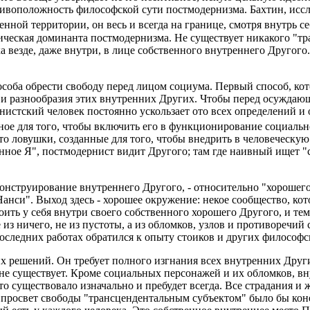
ивоположность философской сути постмодернизма. Бахтин, иссле
нной территории, он весь и всегда на границе, смотря внутрь се
ическая доминанта постмодернизма. Не существует никакого "тр
а везде, даже внутри, в лице собственного внутреннего Другого
пособа обрести свободу перед лицом социума. Первый способ, к
 и разнообразия этих внутренних Других. Чтобы перед осуждающ
нистский человек постоянно ускользает ото всех определений и 
жное для того, чтобы включить его в функционирование социаль
то ловушки, созданные для того, чтобы внедрить в человеческую 
инное Я", постмодернист видит Другого; там где наивный ищет "
конструирование внутреннего Другого, - относительно "хорошего
нси". Выход здесь - хорошее окружение: некое сообщество, кот
ить у себя внутри своего собственного хорошего Другого, и те
 из ничего, не из пустоты, а из обломков, узлов и противоречий
последних работах обратился к опыту стоиков и других философ
х решений. Он требует полного изгнания всех внутренних Други
 существует. Кроме социальных персонажей и их обломков, внутр
то существовало изначально и пребудет всегда. Все страдания и ж
просвет свободы "трансцендентальным субъектом" было бы конеч