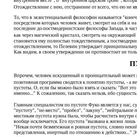
внутреннем месте", о "внутреннем царском троне", котор
Отождествление с нею, отстранение от всего, что ею не явл
То, что в экзистенциальной философии называется "конеч
посредством которых человек живет, смотрит на себя и на
последние до-постмодернистские философы Запада, в частн
как через магический кристалл, смотреть на окружающий 
становится ему полностью тождественным, а постмодернис
отождествлением, то Пелевин утверждает принципиальную
Как видим, в своем утверждении он противостоит не тол
П
Впрочем, человек искушенный и проницательный может во
позитивная программа сводится к понятию пустоты, - а ве
пустоты. О, если бы можно было взять и сказать: "Вот это 
именно..." К сожалению, так сказать нельзя, ибо сущност
Главным специалистом по пустоте Фуко является у нас, су
"пустоту", "не-место", "пробел", "лакуну", "нейтральное
мистикам пустота нужна была, чтобы расчистить внутри 
вообще исключается. Его пустота "вызвана к жизни лишь 
"Некая почти безмятежная и ровная пустота, словно некий
представления, инертный по отношению к действию..." Эт