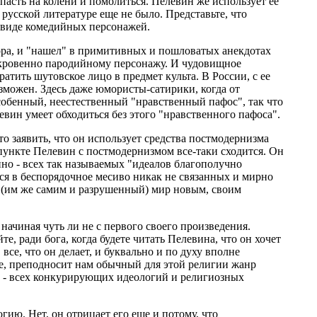
 пасть на колени и помолиться. Пелевин же использует ее
русской литературе еще не было. Представьте, что
в виде комедийных персонажей.
ора, и "нашел" в примитивных и пошловатых анекдотах
ткровенно пародийному персонажу. И чудовищное
атить шутовское лицо в предмет культа. В России, с ее
можен. Здесь даже юмористы-сатирики, когда от
особенный, неестественный "нравственный пафос", так что
евин умеет обходиться без этого "нравственного пафоса".
о заявить, что он использует средства постмодернизма
 пункте Пелевин с постмодернизмом все-таки сходится. Он
нно - всех так называемых "идеалов благополучно
ся в беспорядочное месиво никак не связанных и мирно
 (им же самим и разрушенный) мир новым, своим
начиная чуть ли не с первого своего произведения.
, ради бога, когда будете читать Пелевина, что он хочет
се, что он делает, и буквально и по духу вполне
е, преподносит нам обычный для этой религии жанр
го - всех конкурирующих идеологий и религиозных
ию. Нет, он отрицает его еще и потому, что