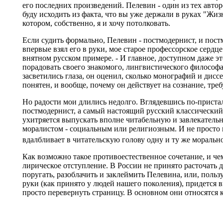
его последних произведений. Пелевин - один из тех автор
буду исходить из факта, что вы уже держали в руках "Жиз
котором, собственно, я и хочу потолковать.
Если судить формально, Пелевин - постмодернист, и постм
впервые взял его в руки, мое старое профессорское сердце
внятном русском примере. - И главное, доступном даже э
порадовать своего знакомого, лингвистического философа
засветились глаза, он оценил, сколько монографий и дисс
понятен, и вообще, почему он действует на сознание, тре
Но радости мои длились недолго. Вглядевшись по-пристал
постмодернист, а самый настоящий русский классический 
ухитряется выпускать вполне читабельную и завлекательн
моралистом - социальным или религиозным. И не просто 
вдалбливает в читательскую голову одну и ту же мораль
Как возможно такое противоестественное сочетание, и че
лирическое отступление. В России не принято расточать 
поругать, разоблачить и заклеймить Пелевина, или, польз
руки (как принято у людей нашего поколения), придется 
просто перевернуть страницу. В основном они относятся к