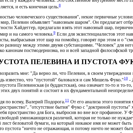
ый есть у каждого человека. Это собственное внутреннее место 
8
яется, и есть конечная цель.
ностью человеческого существования", некие первичные условия
 мир, Пелевин объявляет "навозным шаром". Он предлагает отброс
ости Хайдеггер, предлагали взять этот навозный шар, первично 
9
мир и на самого человека.
Если для экзистенциалистов этот нав
ты, выбрасывая этот шар на помойку, говорят при этом и о "сме
 разницу между этими двумя субстанциями. "Человек" для него 
ько канонам постмодернизма, но и всей западной философской т
УСТОТА ПЕЛЕВИНА И ПУСТОТА ФУ
зразить мне: "Да верно ли, что Пелевин, в своем утверждении
10
дь известно, что "пустотой" баловался и сам Мишель Фуко."
- 
пустота Пелевинская (и буддистская), она означает то-то и то-то, 
ь этих двух понятий и состоит в их фундаментальной неопределим
11
дя по всему, Валерий Подорога.
От его анализа этого понятия 
 пространство", "отсутствие бытия" Фуко с "доктриной пустоты" 
себя пространство для Бога, выбросив во вне все профанное. У
свободой умножающихся различий, которая не только не нуждаетс
 лист беловатой бумаги, на который никакое имя не может быть 
о пустота "ничто не отражающая, и потому ничто не может быть