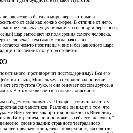
Пелевин и дзэн-буддисты называют Пустотой.
 человеческого бытия в мире, через которые и
ить его от себя как можно скорее. В отличие от него,
данное человеку существование, за основу, и через него,
озный шар вытесняет из поля зрения самого человека,
рти человека", тем самым соглашаясь с их
остается чем-то позитивным вне и без навозного шара.
радиции последних полутора столетий.
КО
 позитивного, противоречит постмодернизму? Вся его
Действительно, Мишель Фуко использовал понятие
а вот это пустота Фуко, и она означает совсем другое, а
ости. В этом заключается и главная опасность.
мы и будем отталкиваться. Подорога сопоставляет эту
христианских мистиков. Различие он видит в том, что
 Фуко же Внутреннее как противоположность Внешнему
я во Внутреннем, но и не может в себя его включить."
нанесено, словно задник странного театрального
 на ней предначертано, некая поверхность, абсолютно