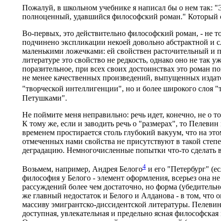
Пожалуй, в школьном учебнике я написал бы о нем так: "
полноценный, удавшийся философский роман." Который об
Во-первых, это действительно философский роман, - не т
подчинено экспликации некоей довольно абстрактной и с
маленькими ложечками: ей свойствен расточительный и п
литературе это свойство не редкость, однако оно не так у
поразительное, при всех своих достоинствах это роман по
не менее качественных произведений, выпущенных издате
"творческой интеллигенции", но и более широкого слоя 
Петушками".
Не поймите меня неправильно: речь идет, конечно, не о т
К тому же, если и заводить речь о "размерах", то Пелеви
временем простирается столь глубокий вакуум, что на это
отмеченных нами свойства не присутствуют в такой степе
деградацию. Немногочисленные попытки что-то сделать в
4
Возьмем, например, Андрея Белого
и его "Петербург" (ес
философия у Белого - элемент оформления, всерьез она 
рассуждений более чем достаточно, но форма (убедительн
же главный недостаток и Белого и Алданова - в том, что 
массиву эмигрантско-диссидентской литературы. Пелевин 
доступная, увлекательная и предельно ясная философская