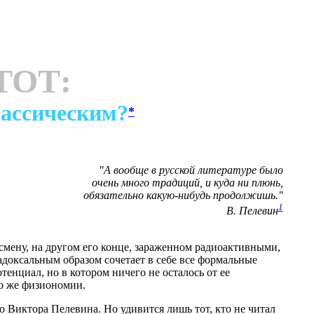
ТОТ:
лассическим?
*
"А вообще в русской литературе было
очень много традиций, и куда ни плюнь,
обязательно какую-нибудь продолжишь."
1
В. Пелевин
 смену, на другом его конце, зараженном радиоактивными,
доксальным образом сочетает в себе все формальные
нциал, но в котором ничего не осталось от ее
го же физиономии.
о Виктора Пелевина. Но удивится лишь тот, кто не читал