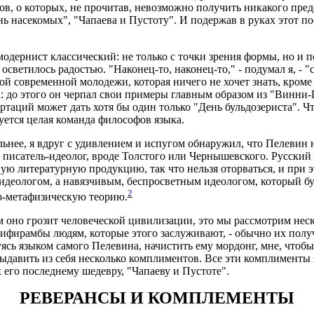
ов, о которых, не прочитав, невозможно получить никакого пред
нь насекомых", "Чапаева и Пустоту". И подержав в руках этот п
одернист классический: не только с точки зрения формы, но и по 
 осветилось радостью. "Наконец-то, наконец-то," - подумал я, - 
той современной молодежи, которая ничего не хочет знать, кроме
: до этого он черпал свои примеры главным образом из "Винни-П
ертаций может дать хотя бы один только "День бульдозериста". 
буется целая команда философов языка.
ьнее, я вдруг с удивлением и испугом обнаружил, что Пелевин н
писатель-идеолог, вроде Толстого или Чернышевского. Русский к
ую литературную продукцию, так что нельзя оторваться, и при э
идеологом, а навязчивым, беспросветным идеологом, который б
2
но-метафизическую теорию.
м оно грозит человеческой цивилизации, это мы рассмотрим неск
дифирамбы людям, которые этого заслуживают, - обычно их полу
уясь языком самого Пелевина, начистить ему мордонг, мне, чтобы
выдавить из себя несколько комплиментов. Все эти комплименты
 его последнему шедевру, "Чапаеву и Пустоте".
РЕВЕРАНСЫ И КОМПЛЕМЕНТЫ