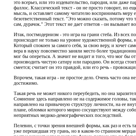
это всерьез, или это издевательство, пародия, или даже п
фаллос. Классический текст - он не просто говорит, но ещ
мысль, и оставляет самому читателю воспринимать меру ее
безответственный текст. "Это можно сказать, потому что 
сам, дурачок." Этот текст не дает ответов - он вызывает 
Итак, постмодернизм - это игра на грани стеба. Из всех 
происходит не только на уровне художественной формы, но
Который спокоен за самого себя, за свою веру, и хочет са
вера в науку повсеместно заняли место более традиционн
мог бы опереться. А значит не видит и того, что мог бы 
производить чистую сатиру или пародию. Он всегда стоит н
смеется; считает он это правдой, или его речь - провокаци
Впрочем, такая игра - не простое дело. Очень часто она 
достижимо.
Такая речь не может никого переубедить, но она заразите
Сомнение здесь направлено не на содержимое головы, так 
направлено на привычную структуру личности, на ее вну
плане, обломки которого мирно сосуществуют между собо
неприятных медико-демографических последствий.
Пелевин, с точки зрения внешней формы, как раз и есть та
уже перешедшая эту грань, но в каком-то странном мерца