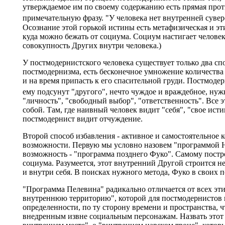
утверждаемое им по своему содержанию есть прямая прот
примечательную фразу. "У человека нет внутренней сувере
Осознание этой горькой истины есть метафизическая и эт
куда можно бежать от социума. Социум настигает человек
совокупность Других внутри человека.)
У постмодернистского человека существует только два с
постмодернизма, есть бесконечное умножение количества
и на время припасть к его спасительной груди. Постмодер
ему подсунут "другого", нечто чуждое и враждебное, ну
"личность", "свободный выбор", "ответственность". Все э
собой. Там, где наивный человек видит "себя", "свое ист
постмодернист видит отчуждение.
Второй способ избавления - активное и самостоятельное 
возможности. Первую мы условно назовем "программой На
возможность - "программа позднего Фуко". Самому постро
социума. Разумеется, этот внутренний Другой строится не
и внутри себя. В поисках нужного метода, Фуко в своих 
"Программа Пелевина" радикально отличается от всех эти
внутреннюю территорию", которой для постмодернистов не
определенности, по ту сторону времени и пространства, ч
внедренным извне социальным персонажам. Назвать этот 