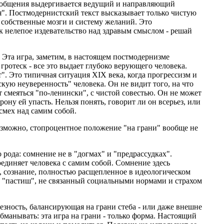
сообщения выдергивается ведущий и направляющий
дия". Постмодернистский текст высказывает только чистую
ь собственные мозги и систему желаний. Это
как нелепое издевательство над здравым смыслом - решай
. Эта игра, заметим, в настоящем постмодернизме
ротеск - все это выдает глубоко верующего человека.
т". Это типичная ситуация XIX века, когда прогрессизм и
кую неуверенность" человека. Он не видит того, на что
т смеяться "по-ленински", с чистой совестью. Он не может
рону ей упасть. Нельзя понять, говорит ли он всерьез, или
 смех над самим собой.
 Возможно, стопроцентное положение "на грани" вообще не
 рода: сомнение не в "догмах" и "предрассудках".
соединяет человека с самим собой. Сомнение здесь
, сознание, полностью расщепленное в идеологическом
й "пастиш", не связанный социальными нормами и страхом
рьезность, балансирующая на грани стеба - или даже внешне
бманывать: эта игра на грани - только форма. Настоящий