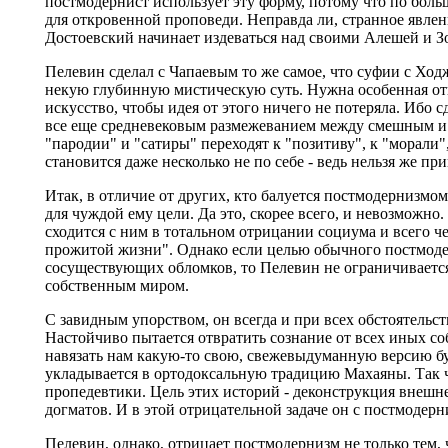
постмодернист использует эту форму, потому что по больш
для откровенной проповеди. Неправда ли, странное явлени
Достоевский начинает издеваться над своими Алешей и Зо
Пелевин сделал с Чапаевым то же самое, что суфии с Хо
некую глубинную мистическую суть. Нужна особенная от
искусство, чтобы идея от этого ничего не потеряла. Ибо 
все еще средневековым размежеванием между смешным и с
"пародии" и "сатиры" переходят к "позитиву", к "морали"
становится даже несколько не по себе - ведь нельзя же п
Итак, в отличие от других, кто балуется постмодернизмо
для чуждой ему цели. Да это, скорее всего, и невозможно
сходится с ним в тотальном отрицании социума и всего ч
прожитой жизни". Однако если целью обычного постмодер
сосуществующих обломков, то Пелевин не ограничивается
собственным миром.
С завидным упорством, он всегда и при всех обстоятельст
Настойчиво пытается отвратить сознание от всех иных соб
навязать нам какую-то свою, свежевыдуманную версию будд
укладывается в ортодоксальную традицию Махаяны. Так ч
пропедевтики. Цель этих историй - деконструкция внешн
догматов. И в этой отрицательной задаче он с постмодерн
Пелевин, однако, отрицает постмодернизм не только тем, 