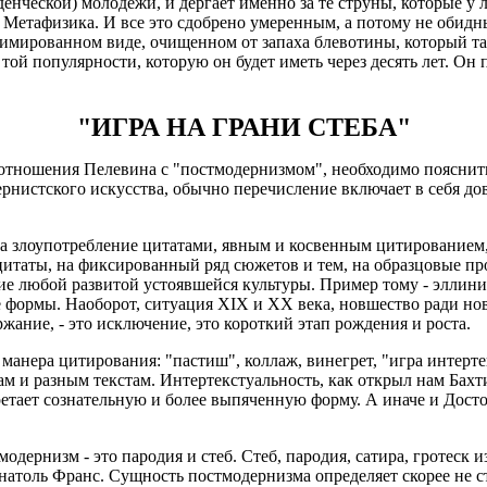
енческой) молодежи, и дергает именно за те струны, которые у л
Метафизика. И все это сдобрено умеренным, а потому не обидн
лимированном виде, очищенном от запаха блевотины, который та
той популярности, которую он будет иметь через десять лет. Он 
"ИГРА НА ГРАНИ СТЕБА"
отношения Пелевина с "постмодернизмом", необходимо пояснить
нистского искусства, обычно перечисление включает в себя до
а злоупотребление цитатами, явным и косвенным цитированием,
таты, на фиксированный ряд сюжетов и тем, на образцовые прои
ие любой развитой устоявшейся культуры. Пример тому - эллинис
 формы. Наоборот, ситуация XIX и XX века, новшество ради нов
ржание, - это исключение, это короткий этап рождения и роста.
я манера цитирования: "пастиш", коллаж, винегрет, "игра интер
м и разным текстам. Интертекстуальность, как открыл нам Бахти
етает сознательную и более выпяченную форму. А иначе и Досто
одернизм - это пародия и стеб. Стеб, пародия, сатира, гротеск и
толь Франс. Сущность постмодернизма определяет скорее не ст