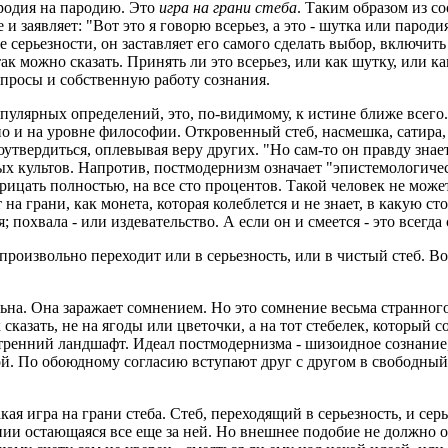
ародия на пародию. Это
игра на грани стеба
. Таким образом из 
е и заявляет: "Вот это я говорю всерьез, а это - шутка или паро
 серьезности, он заставляет его самого сделать выбор, включит
так можно сказать. Принять ли это всерьез, или как шутку, или 
вопросы и собственную работу сознания.
популярных определений, это, по-видимому, к истине ближе всего
 и на уровне философии. Откровенный стеб, насмешка, сатира, г
моутвердиться, оплевывая веру других. "Но сам-то он правду знае
ых культов. Напротив, постмодернизм означает "эпистемологичес
отрицать полностью, на все сто процентов. Такой человек не може
а грани, как монета, которая колеблется и не знает, в какую сто
я; похвала - или издевательство. А если он и смеется - это всегда
непроизвольно переходит или в серьезность, или в чистый стеб.
льна. Она заражает сомнением. Но это сомнение весьма странного
сказать, не на ягоды или цветочки, а на тот стебелек, который 
тренний ландшафт. Идеал постмодернизма - шизоидное сознание
й. По обоюдному согласию вступают друг с другом в свободны
кая игра на грани стеба. Стеб, переходящий в серьезность, и се
нии остающаяся все еще за ней. Но внешнее подобие не должно о