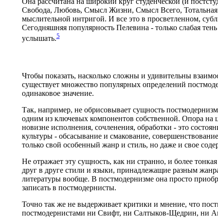
Она рассчитана на широкий круг студенческой (и постстуд
Свобода, Любовь, Смысл Жизни, Смысл Всего, Тотальная 
мыслительной интригой. И все это в просветленном, суб
Сегодняшняя популярность Пелевина - только слабая тень 
5
услышать.
Чтобы показать, насколько сложны и удивительны взаимо
существует множество популярных определений постмодер
одинаковое значение.
Так, например, не обрисовывает сущность постмодернизм
одним из ключевых компонентов собственной. Опора на ци
новизне исполнения, сочленения, обработки - это состоян
культуры - обсасывание и смакование, совершенствование
только свой особенный жанр и стиль, но даже и свое соде
Не отражает эту сущность, как ни странно, и более тонка
друг в друге стили и языки, принадлежащие разным жанра
литературы вообще. В постмодернизме она просто приобр
записать в постмодернисты.
Точно так же не выдерживает критики и мнение, что постм
постмодернистами ни Свифт, ни Салтыков-Щедрин, ни Ана