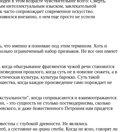
юдей в этом возрасте чувствительнее всего: Смерть,
ым интеллектуальным изыском, завлекательной
к часто сопровождает современное искусство.
появился внезапно, о нем еще просто не успели
, что именно я понимаю под этим термином. Хоть и
вольно ограниченный набор признаков. Не все они имеют
 когда обыгрывание фрагментов чужой речи становится
зведения прошлого, когда суть не в новизне сюжета, а в
тическая культура, культура барокко. Суть такой
шества, когда каждое произведение само порождает не
текстуальности", когда соприкасаются и взаимоотражаются
н, - это сущность не столько постмодернизма, сколько
евского, и даже божественного Петрония нам придется
звестны с глубокой древности. Не являлись
еб, а состояние
на грани стеба
. Когда не ясно, говорят ли