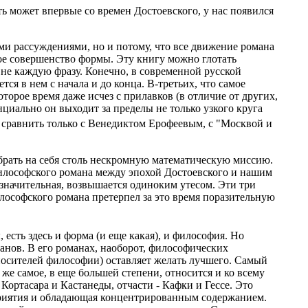
ть может впервые со времен Достоевского, у нас появился
ми рассуждениями, но и потому, что все движение романа
ое совершенство формы. Эту книгу можно глотать
не каждую фразу. Конечно, в современной русской
ся в нем с начала и до конца. В-третьих, что самое
торое время даже исчез с прилавков (в отличие от других,
циально он выходит за пределы не только узкого круга
 сравнить только с Венедиктом Ерофеевым, с "Москвой и
ь брать на себя столь нескромную математическую миссию.
е философского романа между эпохой Достоевского и нашим
 значительная, возвышается одиноким утесом. Эти три
лософского романа претерпел за это время поразительную
есть здесь и форма (и еще какая), и философия. Но
анов. В его романах, наоборот, философических
 носителей философии) оставляет желать лучшего. Самый
же самое, в еще большей степени, относится и ко всему
Кортасара и Кастанеды, отчасти - Кафки и Гессе. Это
сприятия и обладающая концентрированным содержанием.