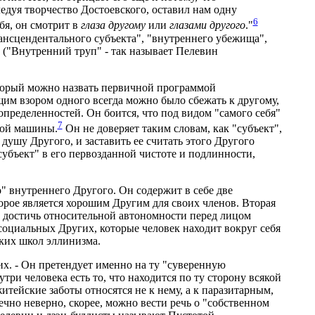
дуя творчество Достоевского, оставил нам одну
6
бя, он смотрит в
глаза другому
или
глазами другого
."
ансцендентального субъекта", "внутреннего убежища",
. ("Внутренний труп" - так называет Пелевин
оторый можно назвать первичной программой
им взором одного всегда можно было сбежать к другому,
определенностей. Он боится, что под видом "самого себя"
7
ной машины.
Он не доверяет таким словам, как "субъект",
душу Другого, и заставить ее считать этого Другого
субъект" в его первозданной чистоте и подлинности,
" внутреннего Другого. Он содержит в себе две
орое является хорошим Другим для своих членов. Вторая
м достичь относительной автономности перед лицом
 социальных Других, которые человек находит вокруг себя
ских школ эллинизма.
х. - Он претендует именно на ту "суверенную
и человека есть то, что находится по ту сторону всякой
итейские заботы относятся не к нему, а к паразитарным,
но неверно, скорее, можно вести речь о "собственном